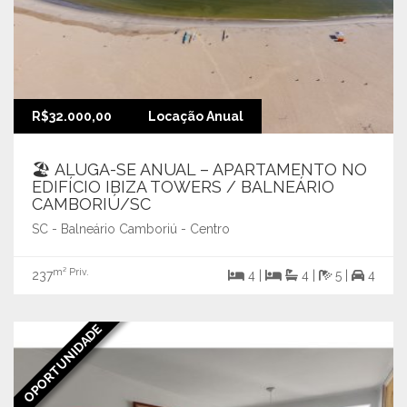
R$32.000,00
Locação Anual
🏖️ ALUGA-SE ANUAL – APARTAMENTO NO
EDIFÍCIO IBIZA TOWERS / BALNEÁRIO
CAMBORIÚ/SC
SC - Balneário Camboriú - Centro
m² Priv.
237
4 |
4 |
5 |
4
OPORTUNIDADE