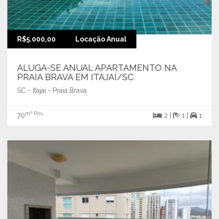
R$5.000,00
Locação Anual
ALUGA-SE ANUAL APARTAMENTO NA
PRAIA BRAVA EM ITAJAÍ/SC
SC - Itajaí - Praia Brava
m² Priv.
70
2 |
1 |
1