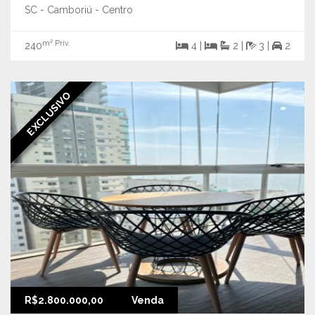
SC - Camboriú - Centro
m² Priv.
240
4 |
2 |
3 |
2
EXCLUSIVO
R$2.800.000,00
Venda