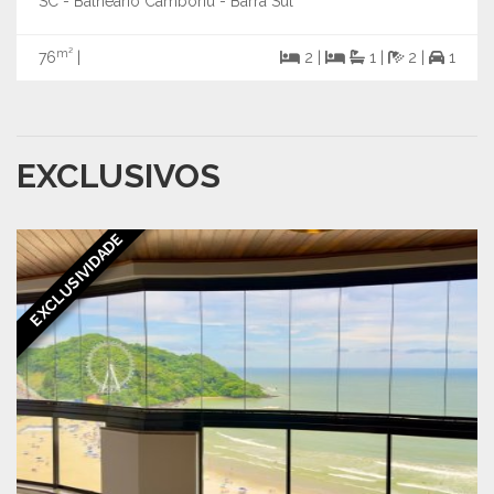
SC - Balneário Camboriú - Barra Sul
m²
76
|
2 |
1 |
2 |
1
EXCLUSIVOS
EXCLUSIVIDADE