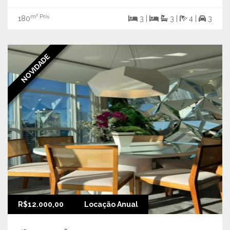
m² Priv.
180
3 |
3 |
4 |
3
NOVIDADE
R$12.000,00
Locação Anual