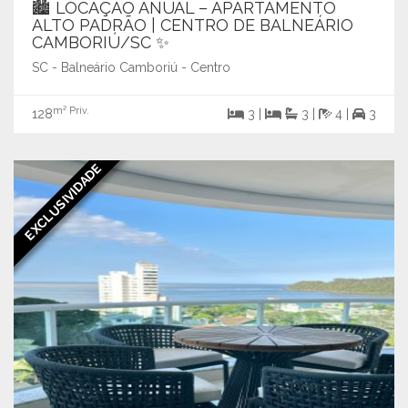
🏙️ LOCAÇÃO ANUAL – APARTAMENTO
ALTO PADRÃO | CENTRO DE BALNEÁRIO
CAMBORIÚ/SC ✨
SC - Balneário Camboriú - Centro
m² Priv.
128
3 |
3 |
4 |
3
EXCLUSIVIDADE