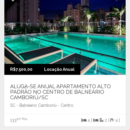
R$7.500,00
Locação Anual
ALUGA-SE ANUAL APARTAMENTO ALTO
PADRÃO NO CENTRO DE BALNEÁRIO
CAMBORIÚ/SC
SC - Balneário Camboriú - Centro
m² Priv.
133
4 |
2 |
4 |