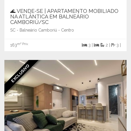
🌊 VENDE-SE | APARTAMENTO MOBILIADO
NA ATLÂNTICA EM BALNEÁRIO
CAMBORIÚ/SC
SC - Balneário Camboriú - Centro
m² Priv.
163
3 |
2 |
3 |
EXCLUSIVO