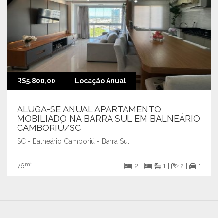
R$5.800,00
Locação Anual
ALUGA-SE ANUAL APARTAMENTO
MOBILIADO NA BARRA SUL EM BALNEÁRIO
CAMBORIÚ/SC
SC - Balneário Camboriú - Barra Sul
m²
76
|
2 |
1 |
2 |
1