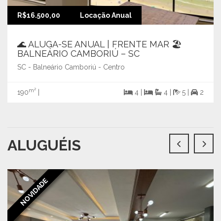
R$16.500,00
Locação Anual
🌊 ALUGA-SE ANUAL | FRENTE MAR 🏖️
BALNEÁRIO CAMBORIÚ – SC
SC - Balneário Camboriú - Centro
m²
190
|
4 |
4 |
5 |
2
ALUGUÉIS
NOVIDADE