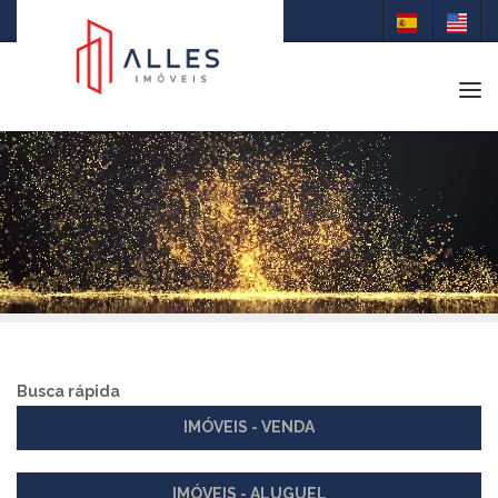
Tog
Busca rápida
IMÓVEIS - VENDA
IMÓVEIS - ALUGUEL