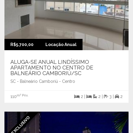
R$5.700,00
Locação Anual
ALUGA-SE ANUAL LINDÍSSIMO
APARTAMENTO NO CENTRO DE
BALNEÁRIO CAMBORIÚ/SC
SC - Balneário Camboriú - Centro
m² Priv.
110
2 |
2 |
3 |
2
EXCLUSIVO