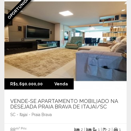
OPORTUNIDADE
R$1.690.000,00
Venda
VENDE-SE APARTAMENTO MOBILIADO NA
DESEJADA PRAIA BRAVA DE ITAJAÍ/SC
SC - Itajaí - Praia Brava
m² Priv.
88
2 |
1 |
2 |
1