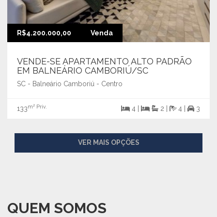
R$4.200.000,00
Venda
VENDE-SE APARTAMENTO ALTO PADRÃO
EM BALNEÁRIO CAMBORIÚ/SC
SC - Balneário Camboriú - Centro
m² Priv.
133
4 |
2 |
4 |
3
VER MAIS OPÇÕES
QUEM SOMOS