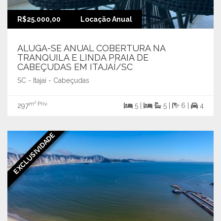
R$25.000,00
Locação Anual
ALUGA-SE ANUAL COBERTURA NA
TRANQUILA E LINDA PRAIA DE
CABEÇUDAS EM ITAJAÍ/SC
SC - Itajaí - Cabeçudas
m² Priv.
297
5 |
5 |
6 |
4
EXCLUSIVIDADE