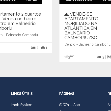
rtamento 2 quartos
🌊 VENDE-SE |
a Venda no bairro
APARTAMENTO
tro em Balneário
MOBILIADO NA
boriú
ATLÂNTICA EM
BALNEÁRIO
ro - Balneário Camboriú
CAMBORIÚ/SC
Centro - Balneário Camboriú
2 |
1
m²
163
3 |
LINKS ÚTEIS
PÁGINAS
R
Imob System
WhatsApp
As