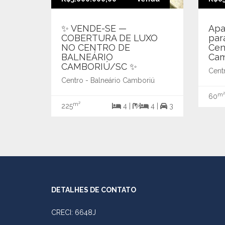
✨ VENDE-SE —
Apa
COBERTURA DE LUXO
par
NO CENTRO DE
Cen
BALNEÁRIO
Cam
CAMBORIÚ/SC ✨
Cent
Centro - Balneário Camboriú
m²
60
m²
225
4 |
4 |
3
DETALHES DE CONTATO
CRECI: 6648J