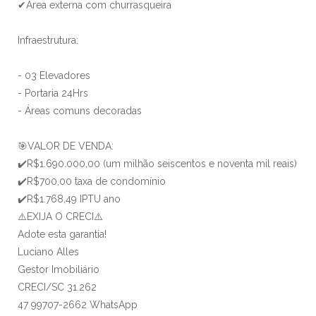
✔Área externa com churrasqueira
Infraestrutura:
- 03 Elevadores
- Portaria 24Hrs
- Áreas comuns decoradas
🎯VALOR DE VENDA:
✔️R$1.690.000,00 (um milhão seiscentos e noventa mil reais)
✔️R$700,00 taxa de condomínio
✔️R$1.768,49 IPTU ano
⚠️EXIJA O CRECI⚠️
Adote esta garantia!
Luciano Alles
Gestor Imobiliário
CRECI/SC 31.262
47 99707-2662 WhatsApp