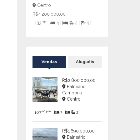
Centro
R$4.200.000,00
m²
| 133
4 |
2 |
4 |
Vendas
Aluguéis
R$2.800.000,00
Balneário
Camboriú
Centro
m² priv.
| 163
3 |
2 |
R$1.690.000,00
Balneário