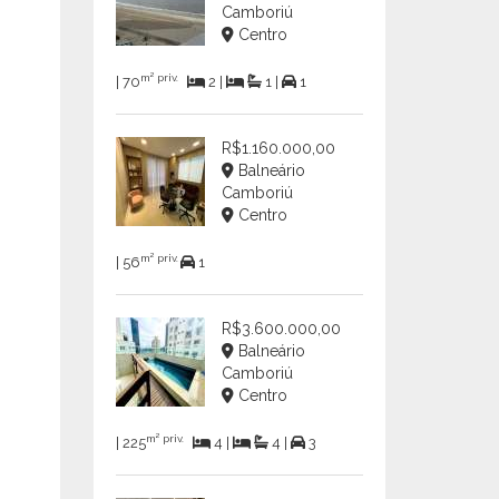
Camboriú
Centro
m² priv.
| 70
2 |
1 |
1
R$1.160.000,00
Balneário
Camboriú
Centro
m² priv.
| 56
1
R$3.600.000,00
Balneário
Camboriú
Centro
m² priv.
| 225
4 |
4 |
3