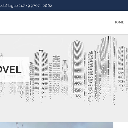
da? Ligue ( 47 ) 9 9707 - 2662
HOME
ÓVEL