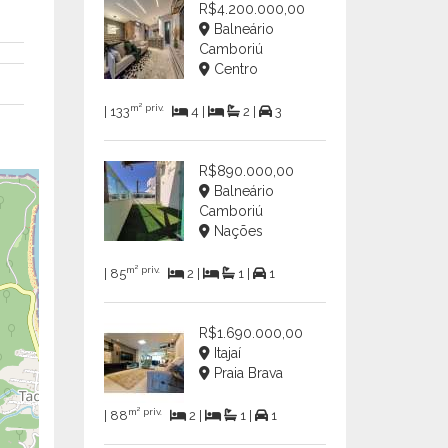
R$4.200.000,00
Balneário
Camboriú
Centro
m² priv.
| 133
4 |
2 |
3
R$890.000,00
Balneário
Camboriú
Nações
m² priv.
| 85
2 |
1 |
1
R$1.690.000,00
Itajaí
Praia Brava
m² priv.
| 88
2 |
1 |
1