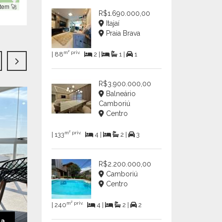
tem 🚀
R$1.690.000,00
Itajaí
Praia Brava
m² priv.
| 88
2 |
1 |
1
R$3.900.000,00
Balneário
EXCLUS
NOVIDADE
Camboriú
Centro
m² priv.
| 133
4 |
2 |
3
R$2.200.000,00
Camboriú
Centro
m² priv.
| 240
4 |
2 |
2
da
R$780.000,00
Venda
R$4.20