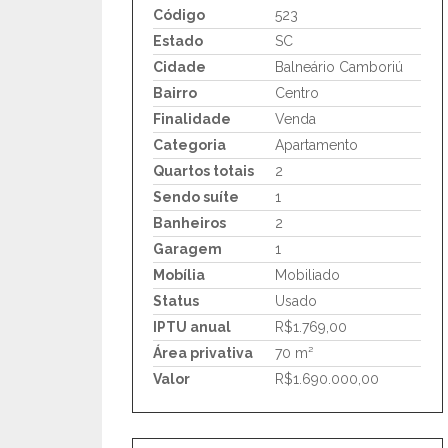
Código
523
Estado
SC
Cidade
Balneário Camboriú
Bairro
Centro
Finalidade
Venda
Categoria
Apartamento
Quartos totais
2
Sendo suíte
1
Banheiros
2
Garagem
1
Mobília
Mobiliado
Status
Usado
IPTU anual
R$1.769,00
Área privativa
70 m²
Valor
R$1.690.000,00