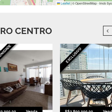
Leaflet
|
© OpenStreetMap - Imob Sys
RRO CENTRO
UNIDADE
EXCLUSIVO
0.000,00
Venda
R$2.800.000,00
Ven