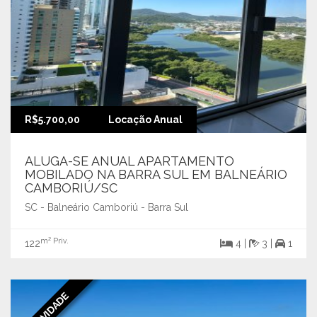
R$5.700,00
Locação Anual
ALUGA-SE ANUAL APARTAMENTO
MOBILADO NA BARRA SUL EM BALNEÁRIO
CAMBORIÚ/SC
SC - Balneário Camboriú - Barra Sul
m² Priv.
122
4 |
3 |
1
NOVIDADE