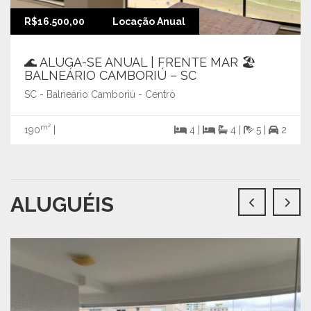
R$16.500,00
Locação Anual
🌊 ALUGA-SE ANUAL | FRENTE MAR 🏖️
BALNEÁRIO CAMBORIÚ – SC
SC - Balneário Camboriú - Centro
m²
190
|
4 |
4 |
5 |
2
ALUGUÉIS