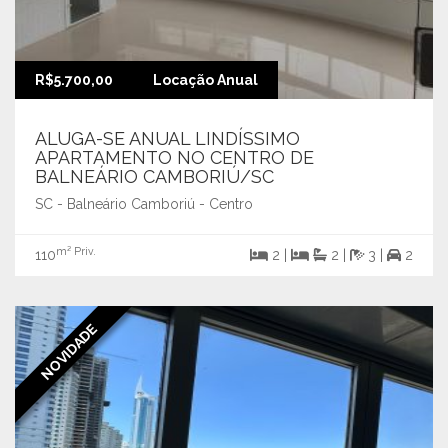
R$5.700,00
Locação Anual
ALUGA-SE ANUAL LINDÍSSIMO
APARTAMENTO NO CENTRO DE
BALNEÁRIO CAMBORIÚ/SC
SC - Balneário Camboriú - Centro
m² Priv.
110
2 |
2 |
3 |
2
NOVIDADE