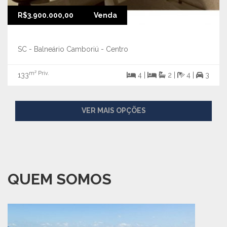
R$3.900.000,00
Venda
SC - Balneário Camboriú - Centro
m² Priv.
133
4 |
2 |
4 |
3
VER MAIS OPÇÕES
QUEM SOMOS