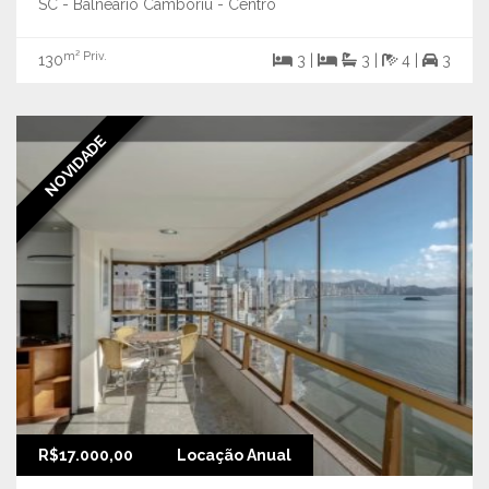
SC - Balneário Camboriú - Centro
m² Priv.
130
3 |
3 |
4 |
3
NOVIDADE
R$17.000,00
Locação Anual