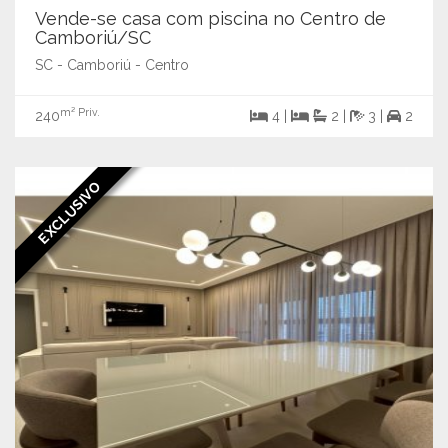
Vende-se casa com piscina no Centro de
Camboriú/SC
SC - Camboriú - Centro
m² Priv.
240
4 |
2 |
3 |
2
EXCLUSIVO