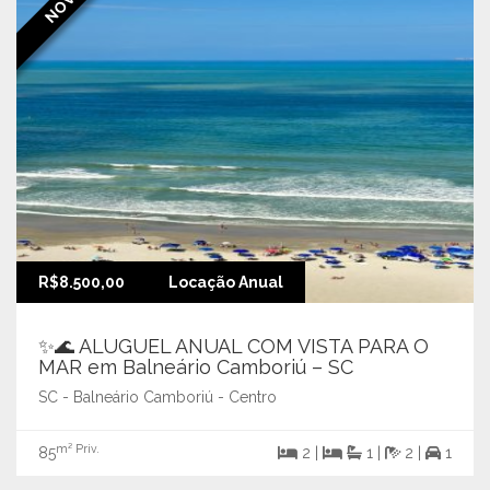
R$8.500,00
Locação Anual
✨🌊 ALUGUEL ANUAL COM VISTA PARA O
MAR em Balneário Camboriú – SC
SC - Balneário Camboriú - Centro
m² Priv.
85
2 |
1 |
2 |
1