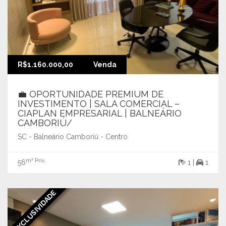
R$1.160.000,00
Venda
💼 OPORTUNIDADE PREMIUM DE
INVESTIMENTO | SALA COMERCIAL –
CIAPLAN EMPRESARIAL | BALNEÁRIO
CAMBORIÚ/
SC - Balneário Camboriú - Centro
m² Priv.
56
1 |
1
EXCLUSIVIDADE