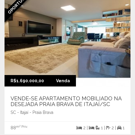
OPORTUNIDADE
R$1.690.000,00
Venda
VENDE-SE APARTAMENTO MOBILIADO NA
DESEJADA PRAIA BRAVA DE ITAJAÍ/SC
SC - Itajaí - Praia Brava
m² Priv.
88
2 |
1 |
2 |
1