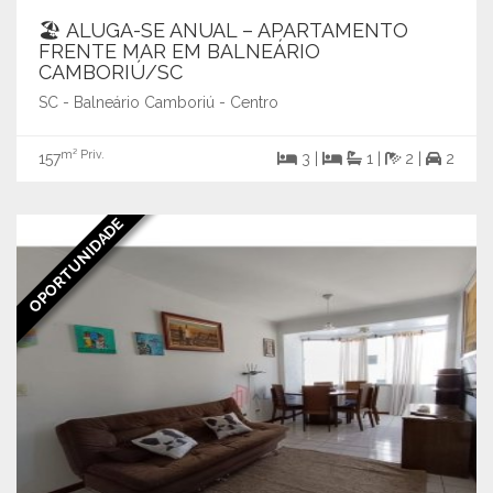
🏖️ ALUGA-SE ANUAL – APARTAMENTO
FRENTE MAR EM BALNEÁRIO
CAMBORIÚ/SC
SC - Balneário Camboriú - Centro
m² Priv.
157
3 |
1 |
2 |
2
OPORTUNIDADE