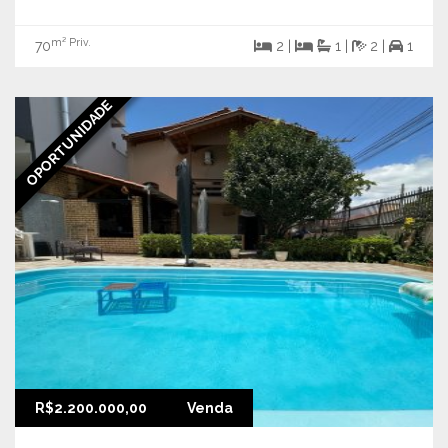
m² Priv.
70
2 |
1 |
2 |
1
OPORTUNIDADE
R$2.200.000,00
Venda