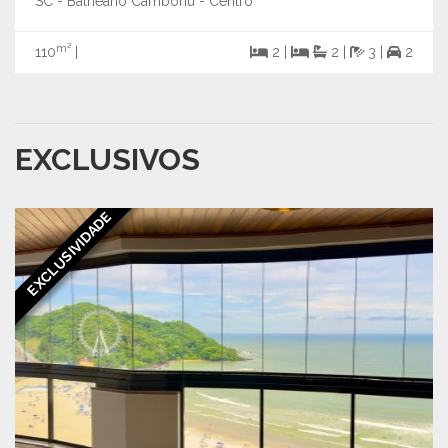
SC - Balneário Camboriú - Centro
m²
110
|
2 |
2 |
3 |
2
EXCLUSIVOS
EXCLUSIVIDADE