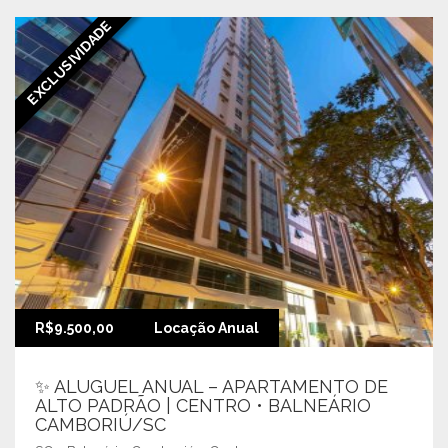
EXCLUSIVIDADE
R$9.500,00
Locação Anual
✨ ALUGUEL ANUAL – APARTAMENTO DE
ALTO PADRÃO | CENTRO • BALNEÁRIO
CAMBORIÚ/SC