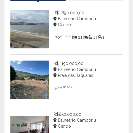
R$1.690.000,00
Balneário Camboriú
Centro
m² priv.
| 70
2 |
1 |
1
R$1.190.000,00
Balneário Camboriú
Praia das Taquaras
m² priv.
| 540
R$850.000,00
Balneário Camboriú
Centro