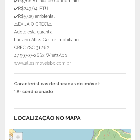
✔️R$766,81 taxa de condomínio
✔️R$249,64 IPTU
✔️R$57,29 ambiental
⚠️EXIJA O CRECI⚠️
Adote esta garantia!
Luciano Alles Gestor Imobiliário
CRECI/SC 31.262
47 99707-2662 WhatsApp
www.allesimoveisbc.com.br
Características destacadas do imóvel:
* Ar condicionado
LOCALIZAÇÃO NO MAPA
+