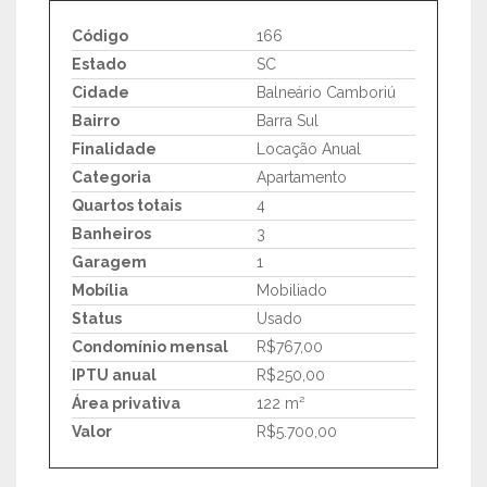
Código
166
Estado
SC
Cidade
Balneário Camboriú
Bairro
Barra Sul
Finalidade
Locação Anual
Categoria
Apartamento
Quartos totais
4
Banheiros
3
Garagem
1
Mobília
Mobiliado
Status
Usado
Condomínio mensal
R$767,00
IPTU anual
R$250,00
Área privativa
122 m²
Valor
R$5.700,00