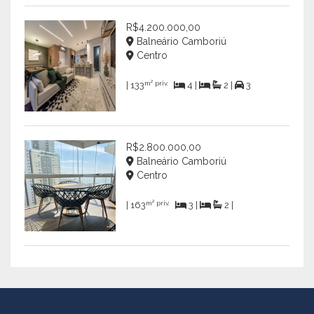
R$4.200.000,00
Balneário Camboriú
Centro
m² priv.
| 133
4 |
2 |
3
R$2.800.000,00
Balneário Camboriú
Centro
m² priv.
| 163
3 |
2 |