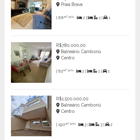
Praia Brava
m² priv.
| 88
2 |
1 |
1
R$780.000,00
Balneário Camboriú
Centro
m² priv.
| 82
2 |
1 |
1
R$1.500.000,00
Balneário Camboriú
Centro
m² priv.
| 190
3 |
3 |
2