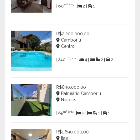
m² priv.
| 60
2 |
1
R$2.200.000,00
Camboriú
Centro
m² priv.
| 240
4 |
2 |
2
R$890.000,00
Balneário Camboriú
Nações
m² priv.
| 85
2 |
1 |
1
R$1.690.000,00
Itajaí