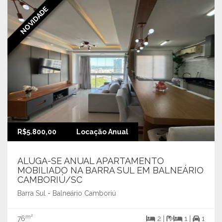
NOVIDADE
R$5.800,00
Locação Anual
ALUGA-SE ANUAL APARTAMENTO
MOBILIADO NA BARRA SUL EM BALNEÁRIO
CAMBORIÚ/SC
Barra Sul - Balneário Camboriú
m²
76
2 |
1 |
1