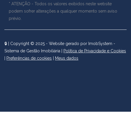
* ATENÇÃO - Todos os valores exibidos neste website
podem sofrer alterações a qualquer momento sem aviso
prévio.
🔒
| Copyright © 2025 - Website gerado por
ImobSystem -
Sistema de Gestão Imobiliária
|
Política de Privacidade e Cookies
|
Preferências de cookies
|
Meus dados