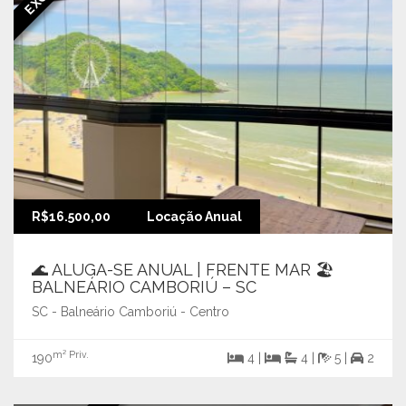
R$16.500,00
Locação Anual
🌊 ALUGA-SE ANUAL | FRENTE MAR 🏖️
BALNEÁRIO CAMBORIÚ – SC
SC - Balneário Camboriú - Centro
m² Priv.
190
4 |
4 |
5 |
2