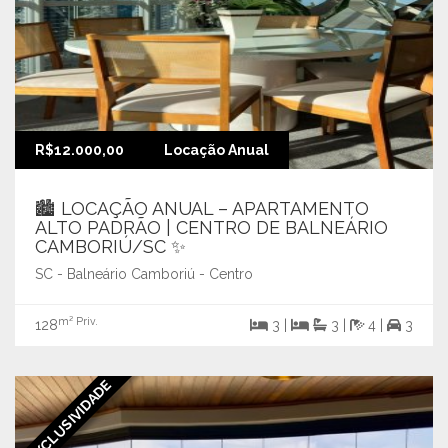
R$12.000,00
Locação Anual
🏙️ LOCAÇÃO ANUAL – APARTAMENTO
ALTO PADRÃO | CENTRO DE BALNEÁRIO
CAMBORIÚ/SC ✨
SC - Balneário Camboriú - Centro
m² Priv.
128
3 |
3 |
4 |
3
EXCLUSIVIDADE