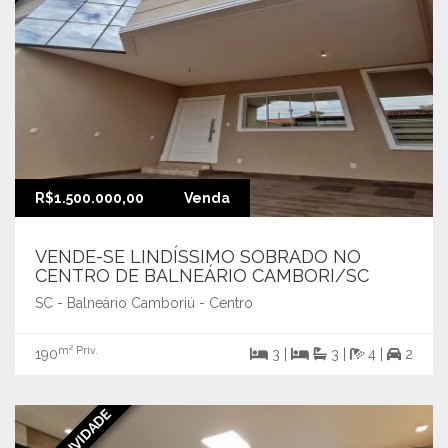
R$1.500.000,00
Venda
VENDE-SE LINDÍSSIMO SOBRADO NO
CENTRO DE BALNEÁRIO CAMBORI/SC
SC - Balneário Camboriú - Centro
m² Priv.
190
3 |
3 |
4 |
2