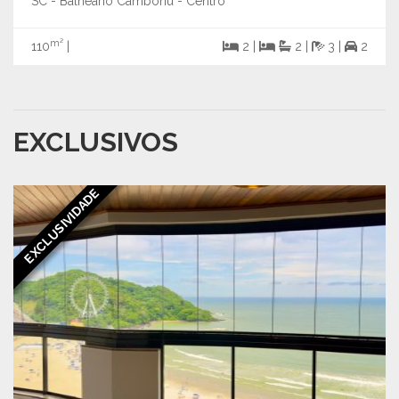
SC - Balneário Camboriú - Centro
m²
110
|
2 |
2 |
3 |
2
EXCLUSIVOS
EXCLUSIVIDADE