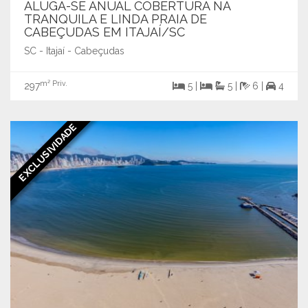
ALUGA-SE ANUAL COBERTURA NA
TRANQUILA E LINDA PRAIA DE
CABEÇUDAS EM ITAJAÍ/SC
SC - Itajaí - Cabeçudas
m² Priv.
297
5 |
5 |
6 |
4
EXCLUSIVIDADE