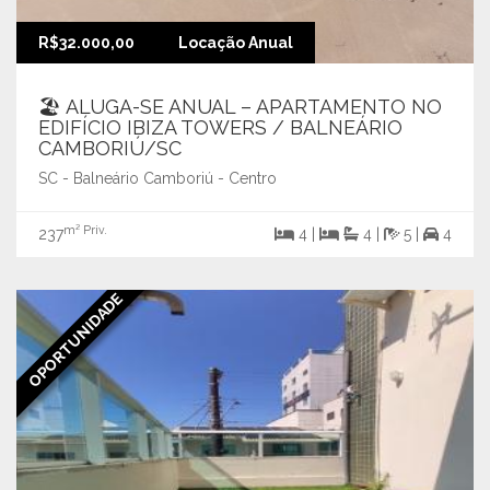
R$32.000,00
Locação Anual
🏖️ ALUGA-SE ANUAL – APARTAMENTO NO
EDIFÍCIO IBIZA TOWERS / BALNEÁRIO
CAMBORIÚ/SC
SC - Balneário Camboriú - Centro
m² Priv.
237
4 |
4 |
5 |
4
OPORTUNIDADE