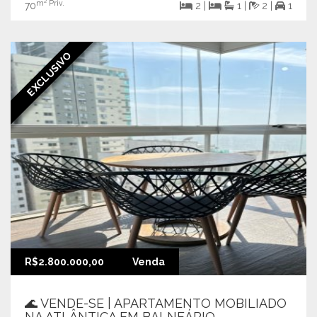
m² Priv.
70
2 |
1 |
2 |
1
EXCLUSIVO
R$2.800.000,00
Venda
🌊 VENDE-SE | APARTAMENTO MOBILIADO
NA ATLÂNTICA EM BALNEÁRIO