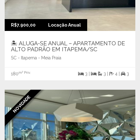
R$7.900,00
Locação Anual
🏝️ ALUGA-SE ANUAL – APARTAMENTO DE
ALTO PADRÃO EM ITAPEMA/SC
SC - Itapema - Meia Praia
m² Priv.
180
3 |
3 |
4 |
3
NOVIDADE