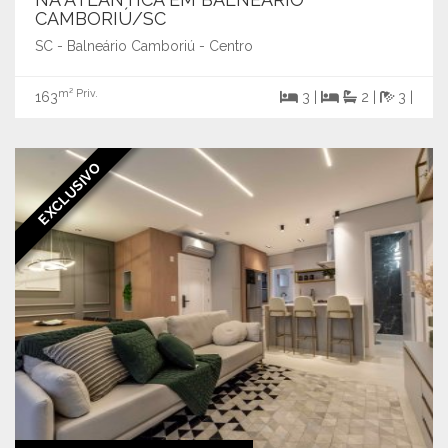
CAMBORIÚ/SC
SC - Balneário Camboriú - Centro
m² Priv.
163
3 |
2 |
3 |
EXCLUSIVO