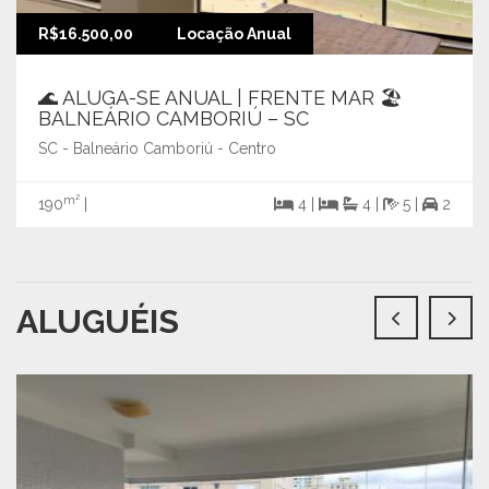
R$16.500,00
Locação Anual
🌊 ALUGA-SE ANUAL | FRENTE MAR 🏖️
BALNEÁRIO CAMBORIÚ – SC
SC - Balneário Camboriú - Centro
m²
190
|
4 |
4 |
5 |
2
ALUGUÉIS