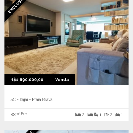
EXCLUSIVIDADE
R$1.690.000,00
Venda
SC - Itajaí - Praia Brava
m² Priv.
88
2 |
1 |
2 |
1