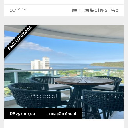
m² Priv.
157
3 |
1 |
2 |
2
EXCLUSIVIDADE
R$25.000,00
Locação Anual