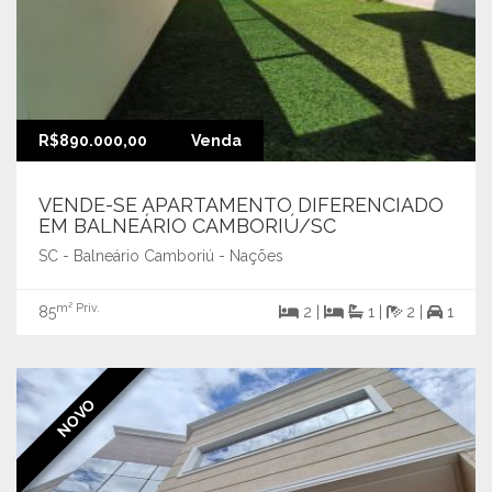
R$890.000,00
Venda
VENDE-SE APARTAMENTO DIFERENCIADO
EM BALNEÁRIO CAMBORIÚ/SC
SC - Balneário Camboriú - Nações
m² Priv.
85
2 |
1 |
2 |
1
NOVO