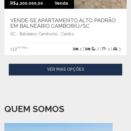
R$4.200.000,00
Venda
VENDE-SE APARTAMENTO ALTO PADRÃO
EM BALNEÁRIO CAMBORIÚ/SC
SC - Balneário Camboriú - Centro
m² Priv.
133
4 |
2 |
4 |
3
VER MAIS OPÇÕES
QUEM SOMOS