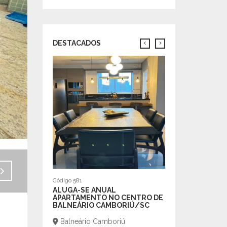
DESTACADOS
Código 101
ALUGA-SE ANUAL
APARTAMENTO N
BALNEÁRIO CAM
Balneário Cambo
Centro
R$5.700,00
m²
| 110
2 |
Venda - R$3.600.000,00
Código 581
ALUGA-SE ANUAL
APARTAMENTO NO CENTRO DE
BALNEÁRIO CAMBORIÚ/SC
Balneário Camboriú