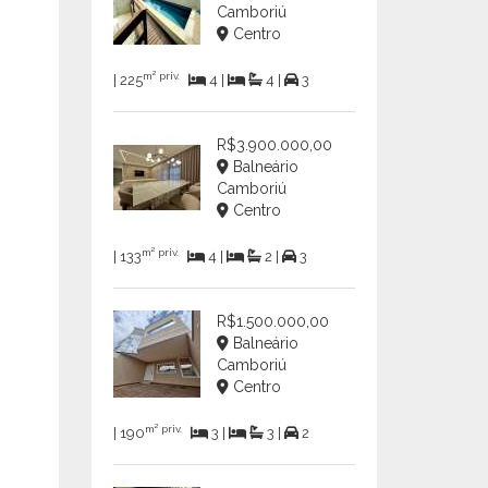
Camboriú
Centro
m² priv.
| 225
4 |
4 |
3
R$3.900.000,00
Balneário
Camboriú
Centro
m² priv.
| 133
4 |
2 |
3
R$1.500.000,00
Balneário
Camboriú
Centro
m² priv.
| 190
3 |
3 |
2