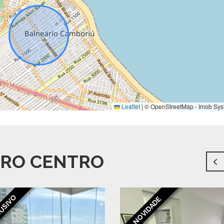
Leaflet
|
© OpenStreetMap - Imob Sys
RRO CENTRO
USIVO
NOVIDADE