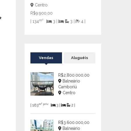
Centro
R$9.900,00
✨
m²
| 134
3 |
3 |
4 |
Vendas
Aluguéis
R$2.800.000,00
Balneário
Camboriú
Centro
m² priv.
| 163
3 |
2 |
R$3.600.000,00
Balneário