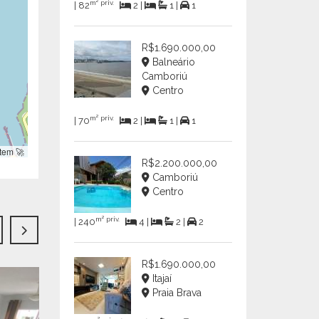
m² priv.
| 82
2 |
1 |
1
R$1.690.000,00
Balneário
Camboriú
Centro
m² priv.
| 70
2 |
1 |
1
tem 🚀
R$2.200.000,00
Camboriú
Centro
m² priv.
| 240
4 |
2 |
2
R$1.690.000,00
OPORTUNI
Itajaí
EXCLUSIVO
Praia Brava