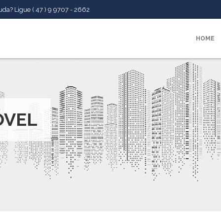
da? Ligue ( 47 ) 9 9707 - 2662
HOME
ÓVEL