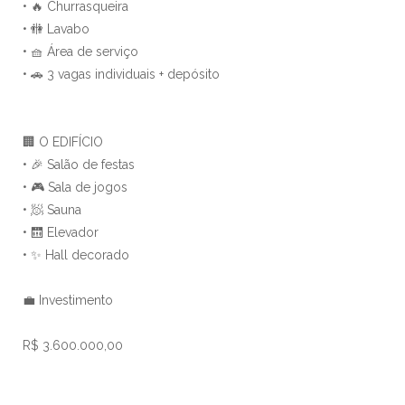
• 🔥 Churrasqueira
• 🚻 Lavabo
• 🧺 Área de serviço
• 🚗 3 vagas individuais + depósito
🏢 O EDIFÍCIO
• 🎉 Salão de festas
• 🎮 Sala de jogos
• 🧖 Sauna
• 🛗 Elevador
• ✨ Hall decorado
💼 Investimento
R$ 3.600.000,00