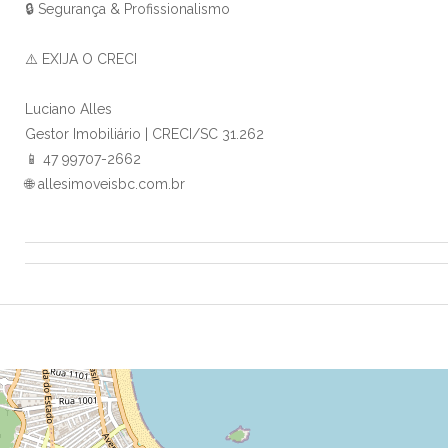
🔒 Segurança & Profissionalismo
⚠️ EXIJA O CRECI
Luciano Alles
Gestor Imobiliário | CRECI/SC 31.262
📱 47 99707-2662
🌐 allesimoveisbc.com.br