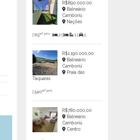
R$890.000,00
Balneário
Camboriú
Nações
m² priv.
| 85
2 |
1 |
1
R$1.190.000,00
Balneário
Camboriú
Praia das
Taquaras
m² priv.
| 540
R$780.000,00
Balneário
Camboriú
Centro