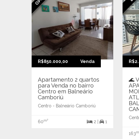
R$850.000,00
Venda
R$2.
Apartamento 2 quartos
🌊 
para Venda no bairro
AP
Centro em Balneário
MOB
Camboriú
ATL
BA
Centro - Balneário Camboriú
CA
Cent
m²
60
2 |
1
m
163