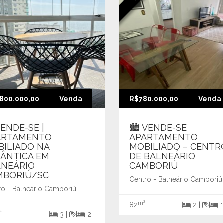
800.000,00
Venda
R$780.000,00
Venda
VENDE-SE |
🏙️ VENDE-SE
ARTAMENTO
APARTAMENTO
ILIADO NA
MOBILIADO – CENTR
ÂNTICA EM
DE BALNEÁRIO
LNEÁRIO
CAMBORIÚ
MBORIÚ/SC
Centro - Balneário Camboriú
ro - Balneário Camboriú
m²
82
2 |
1
²
3 |
2 |