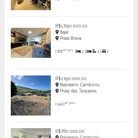
R$1.690.000,00
Itajaí
Praia Brava
m² priv.
| 88
2 |
1 |
1
R$1.190.000,00
Balneário Camboriú
Praia das Taquaras
m² priv.
| 540
R$780.000,00
Balneário Camboriú