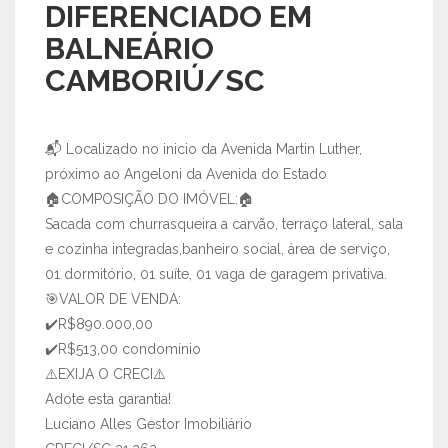
DIFERENCIADO EM
BALNEÁRIO
CAMBORIÚ/SC
📬 Localizado no inicio da Avenida Martin Luther,
próximo ao Angeloni da Avenida do Estado
🏠COMPOSIÇÃO DO IMÓVEL:🏠
Sacada com churrasqueira a carvão, terraço lateral, sala
e cozinha integradas,banheiro social, área de serviço,
01 dormitório, 01 suíte, 01 vaga de garagem privativa.
🎯VALOR DE VENDA:
✔️R$890.000,00
✔️R$513,00 condomínio
⚠️EXIJA O CRECI⚠️
Adote esta garantia!
Luciano Alles Gestor Imobiliário