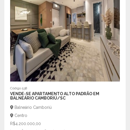
Código 538
Códig
VENDE-SE APARTAMENTO ALTO PADRÃO EM
VEND
BALNEÁRIO CAMBORIÚ/SC
BAL
Balneário Camboriú
Bal
Centro
Cen
R$4.200.000,00
R$1.