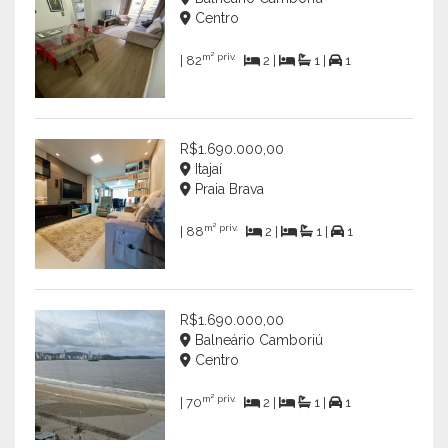
Centro
m² priv.
| 82
2 |
1 |
1
R$1.690.000,00
Itajaí
Praia Brava
m² priv.
| 88
2 |
1 |
1
R$1.690.000,00
Balneário Camboriú
Centro
m² priv.
| 70
2 |
1 |
1