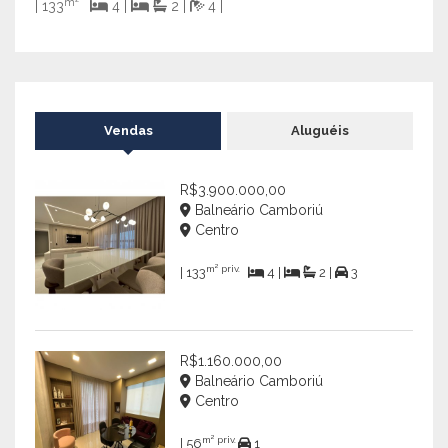
m²
| 133
4 |
2 |
4 |
| 190
Vendas
Aluguéis
R$3.900.000,00
Balneário Camboriú
Centro
m² priv.
| 133
4 |
2 |
3
R$1.160.000,00
Balneário Camboriú
Centro
m² priv.
| 56
1