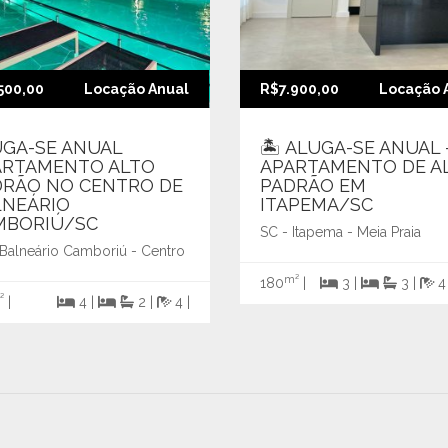
500,00
Locação Anual
R$7.900,00
Locação 
UGA-SE ANUAL
🏝️ ALUGA-SE ANUAL 
ARTAMENTO ALTO
APARTAMENTO DE A
DRÃO NO CENTRO DE
PADRÃO EM
LNEÁRIO
ITAPEMA/SC
MBORIÚ/SC
SC - Itapema - Meia Praia
 Balneário Camboriú - Centro
m²
180
|
3 |
3 |
4
²
|
4 |
2 |
4 |