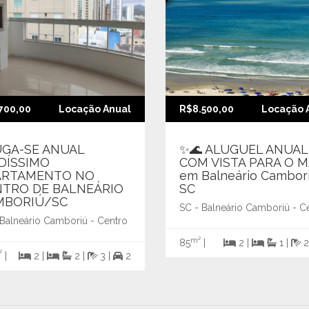
700,00
Locação Anual
R$8.500,00
Locação 
UGA-SE ANUAL
✨🌊 ALUGUEL ANUAL
DÍSSIMO
COM VISTA PARA O 
ARTAMENTO NO
em Balneário Cambori
NTRO DE BALNEÁRIO
SC
MBORIÚ/SC
SC - Balneário Camboriú - C
 Balneário Camboriú - Centro
m²
85
|
2 |
1 |
2
²
|
2 |
2 |
3 |
2