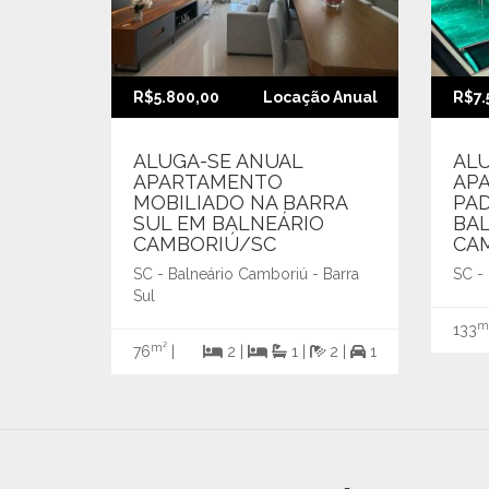
R$5.800,00
Locação Anual
R$7.
ALUGA-SE ANUAL
AL
APARTAMENTO
AP
MOBILIADO NA BARRA
PA
SUL EM BALNEÁRIO
BA
CAMBORIÚ/SC
CA
SC - Balneário Camboriú - Barra
SC -
Sul
m
133
m²
76
|
2 |
1 |
2 |
1