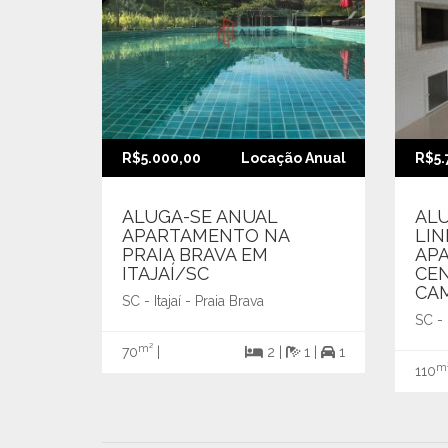
R$5.000,00
Locação Anual
R$5.
ALUGA-SE ANUAL
AL
APARTAMENTO NA
LIN
PRAIA BRAVA EM
AP
ITAJAÍ/SC
CE
CA
SC - Itajaí - Praia Brava
SC -
m²
70
|
2 |
1 |
1
m
110