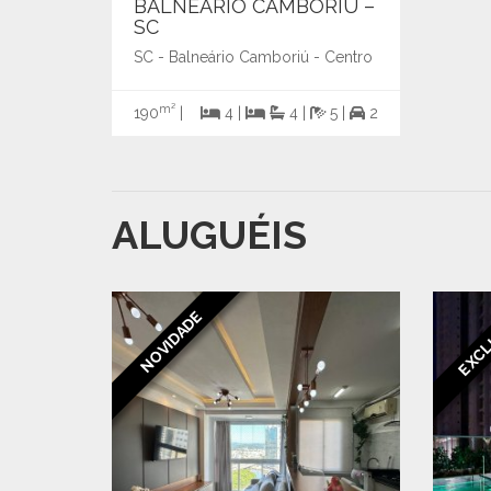
BALNEÁRIO CAMBORIÚ –
SC
SC - Balneário Camboriú - Centro
m²
190
|
4 |
4 |
5 |
2
ALUGUÉIS
EXCL
NOVIDADE