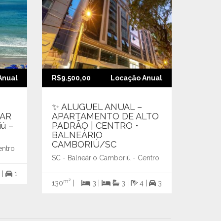
Anual
R$9.500,00
Locação Anual
R$9.90
✨ ALUGUEL ANUAL –
ALUG
MAR
APARTAMENTO DE ALTO
APAR
ú –
PADRÃO | CENTRO •
CENT
BALNEÁRIO
CAMB
CAMBORIÚ/SC
entro
SC - Ba
SC - Balneário Camboriú - Centro
m²
 |
1
134
|
m²
130
|
3 |
3 |
4 |
3