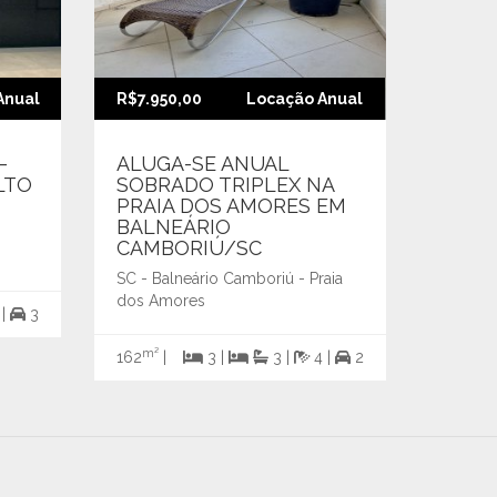
Anual
R$7.950,00
Locação Anual
R$8.50
–
ALUGA-SE ANUAL
✨🌊 
LTO
SOBRADO TRIPLEX NA
COM 
PRAIA DOS AMORES EM
em Ba
BALNEÁRIO
SC
CAMBORIÚ/SC
SC - Ba
SC - Balneário Camboriú - Praia
dos Amores
m²
 |
3
85
|
m²
162
|
3 |
3 |
4 |
2