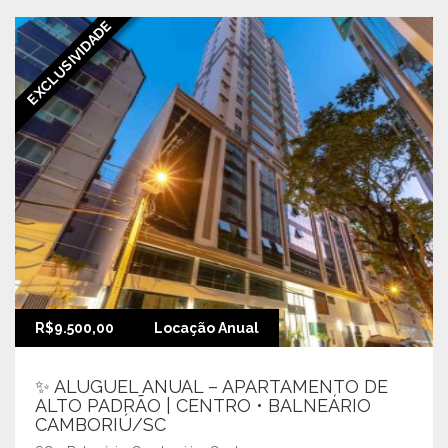
EXCLUSIVIDADE
R$9.500,00
Locação Anual
✨ ALUGUEL ANUAL – APARTAMENTO DE
ALTO PADRÃO | CENTRO • BALNEÁRIO
CAMBORIÚ/SC