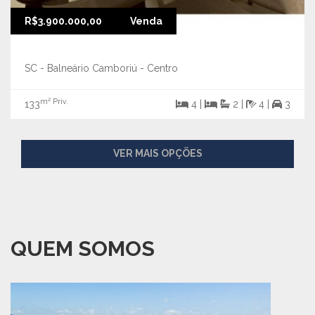
R$3.900.000,00
Venda
SC - Balneário Camboriú - Centro
m² Priv.
133
4 |
2 |
4 |
3
VER MAIS OPÇÕES
QUEM SOMOS