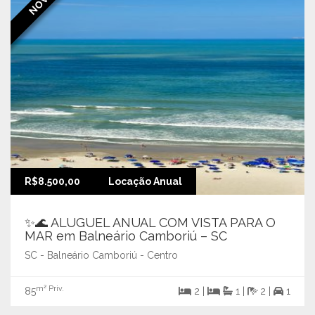
R$8.500,00
Locação Anual
✨🌊 ALUGUEL ANUAL COM VISTA PARA O
MAR em Balneário Camboriú – SC
SC - Balneário Camboriú - Centro
m² Priv.
85
2 |
1 |
2 |
1