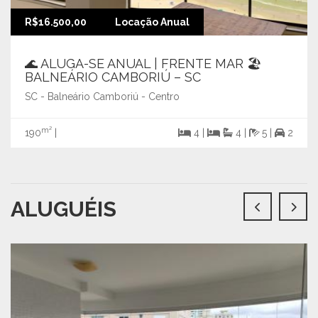
R$16.500,00
Locação Anual
🌊 ALUGA-SE ANUAL | FRENTE MAR 🏖️
BALNEÁRIO CAMBORIÚ – SC
SC - Balneário Camboriú - Centro
m²
190
|
4 |
4 |
5 |
2
ALUGUÉIS