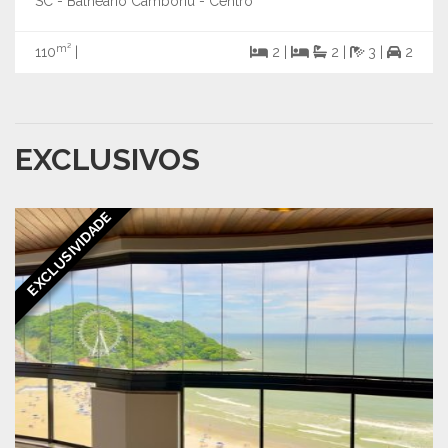
SC - Balneário Camboriú - Centro
m²
110
|
2 |
2 |
3 |
2
EXCLUSIVOS
EXCLUSIVIDADE