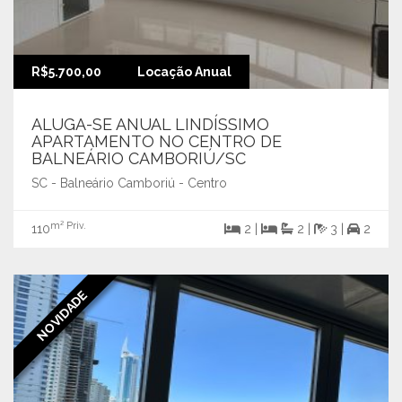
R$5.700,00
Locação Anual
ALUGA-SE ANUAL LINDÍSSIMO
APARTAMENTO NO CENTRO DE
BALNEÁRIO CAMBORIÚ/SC
SC - Balneário Camboriú - Centro
m² Priv.
110
2 |
2 |
3 |
2
NOVIDADE