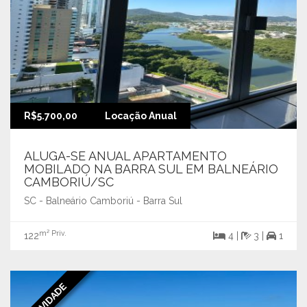
R$5.700,00
Locação Anual
ALUGA-SE ANUAL APARTAMENTO
MOBILADO NA BARRA SUL EM BALNEÁRIO
CAMBORIÚ/SC
SC - Balneário Camboriú - Barra Sul
m² Priv.
122
4 |
3 |
1
NOVIDADE