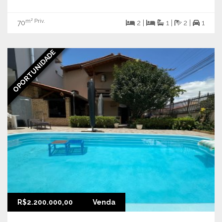
m² Priv.
70
2 |
1 |
2 |
1
OPORTUNIDADE
R$2.200.000,00
Venda