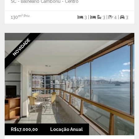
SC - Balneário Camboriú - Centro
m² Priv.
130
3 |
3 |
4 |
3
NOVIDADE
R$17.000,00
Locação Anual