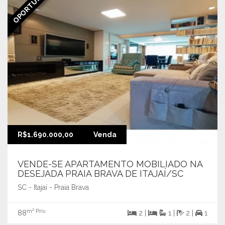
OPORTUNIDADE
R$1.690.000,00
Venda
VENDE-SE APARTAMENTO MOBILIADO NA
DESEJADA PRAIA BRAVA DE ITAJAÍ/SC
SC - Itajaí - Praia Brava
m² Priv.
88
2 |
1 |
2 |
1