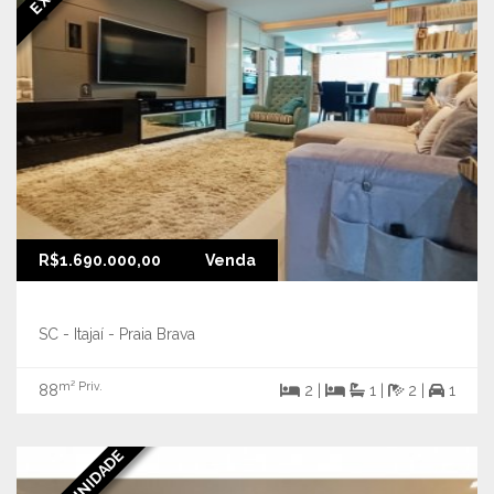
R$1.690.000,00
Venda
SC - Itajaí - Praia Brava
m² Priv.
88
2 |
1 |
2 |
1