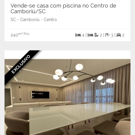
Vende-se casa com piscina no Centro de
Camboriú/SC
SC - Camboriú - Centro
m² Priv.
240
4 |
2 |
3 |
2
EXCLUSIVO