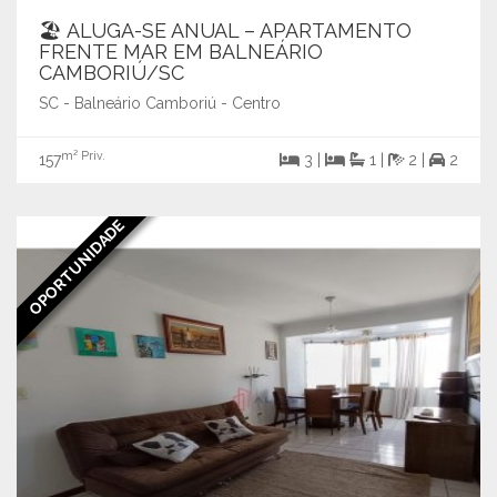
🏖️ ALUGA-SE ANUAL – APARTAMENTO
FRENTE MAR EM BALNEÁRIO
CAMBORIÚ/SC
SC - Balneário Camboriú - Centro
m² Priv.
157
3 |
1 |
2 |
2
OPORTUNIDADE